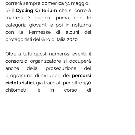
correrà sempre domenica 31 maggio.
6) il 
Cycling Criterium 
che si correrà 
martedì 2 giugno, prima con le 
categoria giovanili e poi in notturna 
con la kermesse di alcuni dei 
protagonisti del Giro d'Italia 2020.
Oltre a tutti questi numerosi eventi, il 
consorzio organizzatore si occuperà 
anche della prosecuzione del 
programma di sviluppo dei 
percorsi 
cicloturistici
, già tracciati per oltre 150 
chilometri e in corso di 
completamento attraverso le colline 
del centro Friuli e le rive del 
Tagliamento, in collaborazione con più 
dieci amministrazioni comunali. Inoltre 
svilupperà anche l'offerta di servizi di 
in-coming per i tanti visitatori e turisti a 