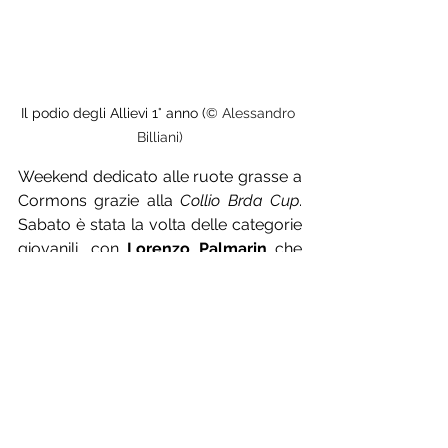
Il podio degli Allievi 1° anno (
© Alessandro 
Billiani)
Weekend dedicato alle ruote grasse a 
Cormons grazie alla 
Collio Brda Cup
. 
Sabato è stata la volta delle categorie 
giovanili, con 
Lorenzo Palmarin
 che 
ha battuto 
Nicolò Cordazzo
 e 
Davide 
Vogrig
 tra gli Allievi 2° anno, tra quelli 
del primo fa festa 
Alessio Borile
 che 
ha anticipato 
Federico Chivilò
 e 
Luca 
De Monte
, mentre tra le Allieve 
Nicole 
Trampus
 ha battuto 
Nicole Bertoni
. 
Tra gli Esordienti 2° anno 
Alex Caruzzi
è stato il migliore davanti a 
Nicola 