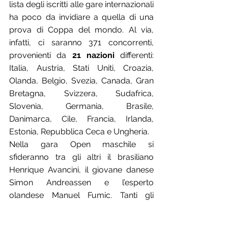
lista degli iscritti alle gare internazionali 
ha poco da invidiare a quella di una 
prova di Coppa del mondo. Al via, 
infatti, ci saranno 371 concorrenti, 
provenienti da 
21 nazioni
 differenti: 
Italia, Austria, Stati Uniti, Croazia, 
Olanda, Belgio, Svezia, Canada, Gran 
Bretagna, Svizzera, Sudafrica, 
Slovenia, Germania, Brasile, 
Danimarca, Cile, Francia, Irlanda, 
Estonia, Repubblica Ceca e Ungheria.
Nella gara Open maschile si 
sfideranno tra gli altri il brasiliano 
Henrique Avancini, il giovane danese 
Simon Andreassen e l’esperto 
olandese Manuel Fumic. Tanti gli 
italiani che cercheranno di essere 
profeti in patria, tra cui Gioele Bertolini, 